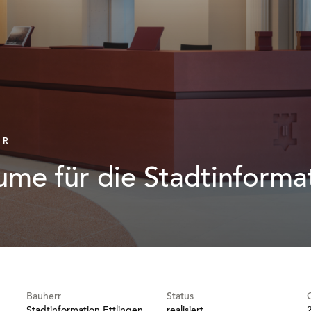
UR
me für die Stadtinforma
Bauherr
Status