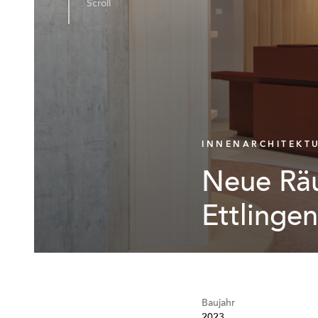
Scroll
INNENARCHITEKT
Neue Räu
Ettlingen
Baujahr