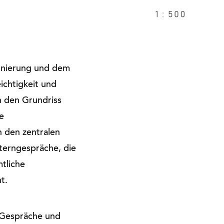
Zonierung und dem
ichtigkeit und
n den Grundriss
e
 den zentralen
terngespräche, die
tliche
ht.
 Gespräche und