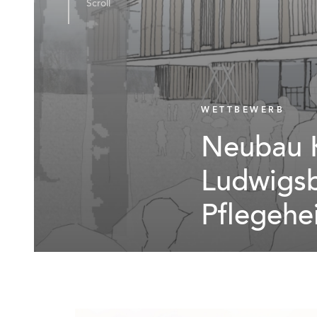
Scroll
WETTBEWERB
Neubau K
Ludwigsb
Pflegehe