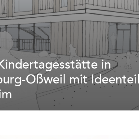
indertagesstätte in
urg-Oßweil mit Ideentei
im