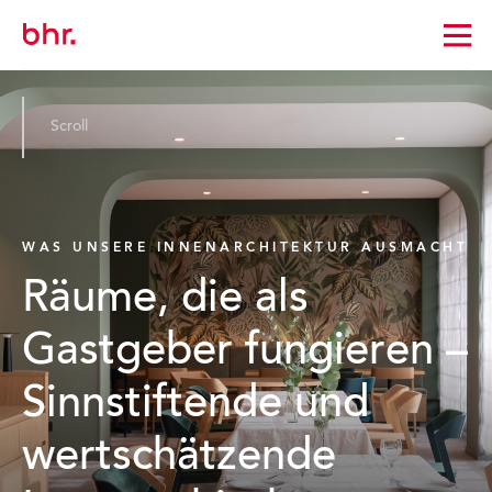
Zur
Startseite
wechseln
Scroll
WAS UNSERE INNENARCHITEKTUR AUSMACHT
Räume, die als
Gastgeber fungieren –
Sinnstiftende und
wertschätzende