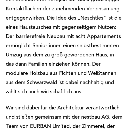
Senior:innen-Wohn­projekt soll dank groß­zügiger
Kontakt­flächen der zuneh­menden Verein­samung
entgegenwirken. Die Idee des „Neschtles“ ist die
eines Haus­tausches mit gegen­seitigem Nutzen:
Der barriere­freie Neubau mit acht Appartements
ermöglicht Senio­r:innen einen selbst­bestimmten
Umzug aus dem zu groß gewor­denen Haus, in
das dann Familien einziehen können. Der
modulare Holzbau aus Fichten und Weiß­tannen
aus dem Schwarz­wald ist dabei nachhaltig und
zahlt sich auch wirtschaftlich aus.
Wir sind dabei für die Architektur verantwortlich
und stießen gemeinsam mit der nestbau AG, dem
Team von EURBAN Limited, der Zimmerei, der