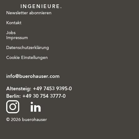
INGENIEURE.
Newsletter abonnieren
Kontakt
Jobs
Impressum
Datenschutzerklärung
Cookie Einstellungen
info@buerohauser.com
Altensteig:
+49 7453 9395-0
Berlin:
+49 30 754 3777-0
Zu
Zu
© 2026 buerohauser
Instagram
LinkedIn
wechseln
wechseln