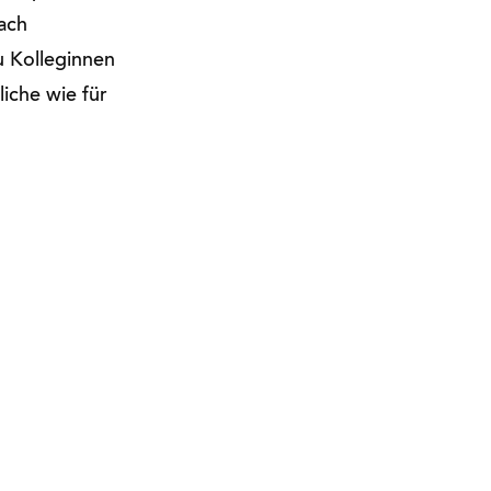
ach
zu Kolleginnen
iche wie für