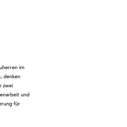
auherren im
u, denken
n zwei
menarbeit und
erung für