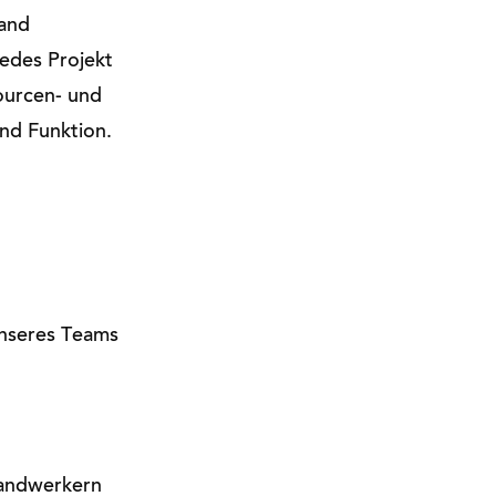
tand
Jedes Projekt
ourcen- und
nd Funktion.
 unseres Teams
Handwerkern