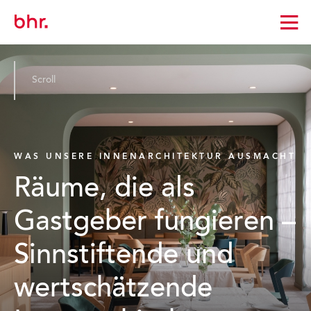
Zur
Startseite
wechseln
Scroll
WAS UNSERE INNENARCHITEKTUR AUSMACHT
Räume, die als
Gastgeber fungieren –
Sinnstiftende und
wertschätzende