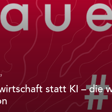
17
wirtschaft statt KI – die 
on